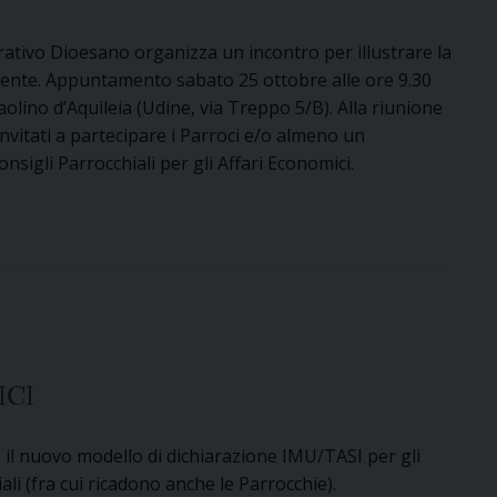
rativo Dioesano organizza un incontro per illustrare la
nte. Appuntamento sabato 25 ottobre alle ore 9.30
aolino d’Aquileia (Udine, via Treppo 5/B). Alla riunione
vitati a partecipare i Parroci e/o almeno un
sigli Parrocchiali per gli Affari Economici.
ICI
 il nuovo modello di dichiarazione IMU/TASI per gli
li (fra cui ricadono anche le Parrocchie).