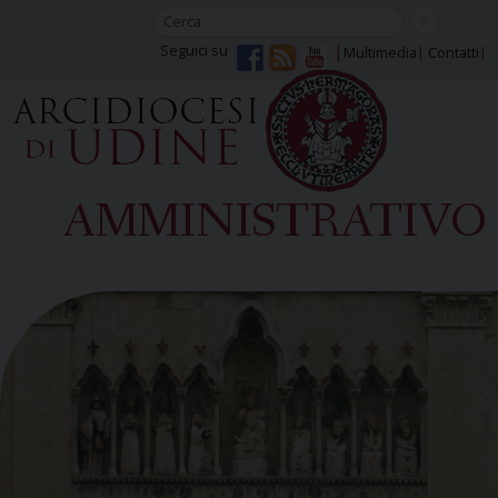
Skip
to
Seguici su
Multimedia
Contatti
content
AMMINISTRATIVO