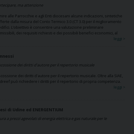
rtecipare, ma attenzione
ire alle Parrocchie e agli Enti diocesani alcune indicazioni, sintetiche
fferte dalla misura del Conto Termico 3.0 (CT 3.0) per il miglioramento
edifici. L’obiettivo è consentire una valutazione preliminare
ssibili, dei requisiti richiesti e dei possibili benefici economici, al
leggi >
onnessi
scossione dei diritti d'autore per il repertorio musicale
scossione dei diritti d'autore per il repertorio musicale. Oltre alla SIAE,
eef può richiedere i diritti per il repertorio di propria competenza.
leggi >
cesi di Udine ed ENERGENTIUM
a a prezzi agevolati di energia elettrica e gas naturale per le