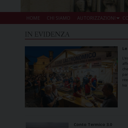
HOME
CHI SIAMO
AUTORIZZAZIONI
CO
IN EVIDENZA
Le
L’e
aff
che
par
rit
Iva
Conto Termico 3.0