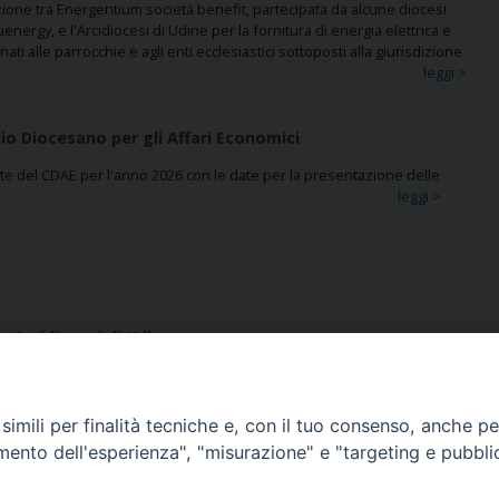
zione tra Energentium società benefit, partecipata da alcune diocesi
uenergy, e l'Arcidiocesi di Udine per la fornitura di energia elettrica e
ti alle parrocchie e agli enti ecclesiastici sottoposti alla giurisdizione
leggi >
io Diocesano per gli Affari Economici
ute del CDAE per l'anno 2026 con le date per la presentazione delle
leggi >
e Arcidiocesi di Udine
e hanno rinnovato la convenzione a favore di parrocchie, enti
orio locale.
leggi >
imili per finalità tecniche e, con il tuo consenso, anche per 
amento dell'esperienza", "misurazione" e "targeting e pubbli