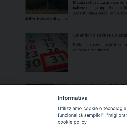
E' stata sottoscritta una conven
italiane e dal gruppo friulano Bl
gas naturale a prezzi convenziona
dell'Arcivescovo di Udine.
Calendario sedute Consigl
Definito il calendario delle sed
domande da valutare.
Convenzione tra CiviBank 
CiviBank e l’Arcidiocesi di Udin
Informativa
ecclesiastici e religiosi del territ
Utilizziamo cookie o tecnologie s
funzionalità semplici", "miglior
cookie policy.