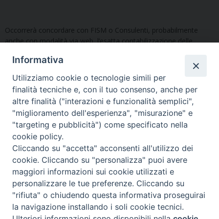
Occorrerà concordare con FISM o Consulenti, probabilmente
anche con modalità via web, l’esatta contabilizzazione delle
fatture commerciali e la consegna (cartacea o via web) delle
Informativa
fatture istituzionali.
Utilizziamo cookie o tecnologie simili per
Per le Parrocchie
con o senza
attività commerciale che non sono
finalità tecniche e, con il tuo consenso, anche per
in grado di provvedere agli adempimenti sopra descritti la FISM o i
altre finalità ("interazioni e funzionalità semplici",
Consulenti potranno rendersi disponibili ad intervenire secondo
"miglioramento dell'esperienza", "misurazione" e
modalità da concordare.
"targeting e pubblicità") come specificato nella
cookie policy.
Cliccando su "accetta" acconsenti all'utilizzo dei
cookie. Cliccando su "personalizza" puoi avere
maggiori informazioni sui cookie utilizzati e
Copyright © Arcidiocesi di Udine
personalizzare le tue preferenze. Cliccando su
2018
"rifiuta" o chiudendo questa informativa proseguirai
Piazza Patriarcato, 1 - 33100 Udine
la navigazione installando i soli cookie tecnici.
(UD) Tel. 0432.414.511 - Fax 0432.511.838 C.F. 80013900305
Ulteriori informazioni sono disponibili nella
cookie