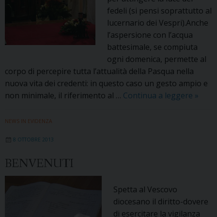
fedeli (si pensi soprattutto al
lucernario dei Vespri).Anche
l’aspersione con l’acqua
battesimale, se compiuta
ogni domenica, permette al
corpo di percepire tutta l’attualità della Pasqua nella
nuova vita dei credenti: in questo caso un gesto ampio e
“Laet
non minimale, il riferimento al …
Continua a leggere
»
spati
Il
NEWS IN EVIDENZA
temp
8 OTTOBRE 2013
della
gioia
BENVENUTI
Spetta al Vescovo
diocesano il diritto-dovere
di esercitare la vigilanza