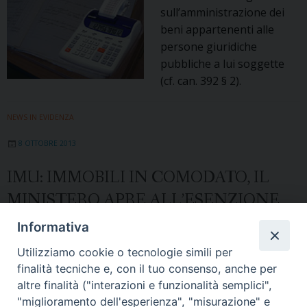
sull’amministrazione dei
beni appartenenti alle
persone giuridiche
pubbliche a lui soggette
(cf. can. 392 § 2).
NEWS IN EVIDENZA
8 OTTOBRE 2013
IMU: IMMOBILI IN COMODATO, IL
MINISTERO APRE ALL’ESENZIONE
Informativa
La Risoluzione 3/DF del 4/3/13 chiarisce
Utilizziamo cookie o tecnologie simili per
le condizioni per l’esenzione degli
finalità tecniche e, con il tuo consenso, anche per
immobili concessi in comodato gratuito
altre finalità ("interazioni e funzionalità semplici",
agli enti non commerciali per attività
"miglioramento dell'esperienza", "misurazione" e
socialmente rilevanti