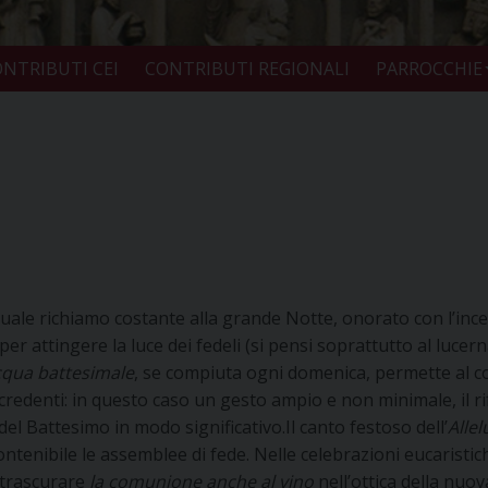
NTRIBUTI CEI
CONTRIBUTI REGIONALI
PARROCCHIE
uale richiamo costante alla grande Notte, onorato con l’ince
 per attingere la luce dei fedeli (si pensi soprattutto al lucer
cqua battesimale
, se compiuta ogni domenica, permette al cor
 credenti: in questo caso un gesto ampio e non minimale, il r
del Battesimo in modo significativo.Il canto festoso dell’
Allel
ontenibile le assemblee di fede. Nelle celebrazioni eucaristich
 trascurare
la comunione anche al vino
nell’ottica della nuov