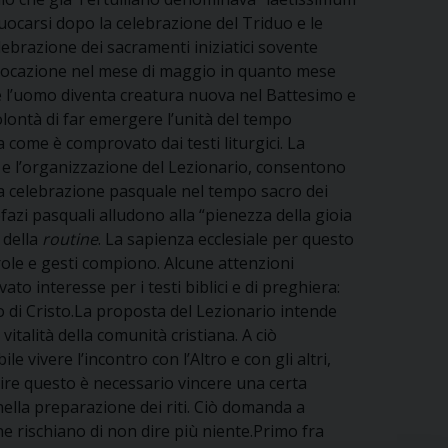
uocarsi dopo la celebrazione del Triduo e le
lebrazione dei sacramenti iniziatici sovente
ollocazione nel mese di maggio in quanto mese
le l’uomo diventa creatura nuova nel Battesimo e
volontà di far emergere l’unità del tempo
a come è comprovato dai testi liturgici. La
a e l’organizzazione del Lezionario, consentono
«la celebrazione pasquale nel tempo sacro dei
fazi pasquali alludono alla “pienezza della gioia
 della
routine
. La sapienza ecclesiale per questo
parole e gesti compiono. Alcune attenzioni
to interesse per i testi biblici e di preghiera:
to di Cristo.La proposta del Lezionario intende
italità della comunità cristiana. A ciò
vivere l’incontro con l’Altro e con gli altri,
rire questo è necessario vincere una certa
nella preparazione dei riti. Ciò domanda a
ine rischiano di non dire più niente.Primo fra