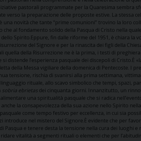
iniziative pastorali programmate per la Quaresima sembra sf
te verso la preparazione delle proposte estive. La stessa ce
è una novità che tante “prime comunioni” trovino la loro c
o che al fondamento solido della Pasqua di Cristo nella qua
 dello Spirito.Eppure, fin dalle riforme del 1951, è chiara la 
urrezione del Signore e per la rinascita dei figli della Chies
 quella della Risurrezione ne è la prima, i testi di preghier
 si distende l’esperienza pasquale dei discepoli di Cristo.È 
etta della Messa vigiliare della domenica di Pentecoste. I pre
ua tensione, rischia di svanirsi alla prima settimana, vittima
al linguaggio rituale, allo scavo simbolico che tempi, spazi, 
a
sobria ebrietas
dei cinquanta giorni. Innanzitutto, un rinnova
 alimentare una spiritualità pasquale che si radica nell’even
anche la consapevolezza della sua azione nello Spirito nella v
uale come tempo festivo per eccellenza, in cui sia possibile 
zi introduce nel mistero del Signore.È evidente che per favo
di Pasqua e tenere desta la tensione nella cura dei luoghi e 
ridare vitalità a segmenti rituali o elementi che per l’abitud