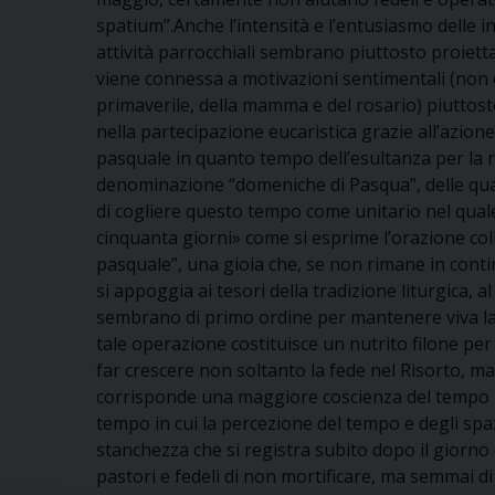
spatium”.Anche l’intensità e l’entusiasmo delle 
attività parrocchiali sembrano piuttosto proietta
viene connessa a motivazioni sentimentali (non 
primaverile, della mamma e del rosario) piuttost
nella partecipazione eucaristica grazie all’azione
pasquale in quanto tempo dell’esultanza per la ris
denominazione “domeniche di Pasqua”, delle quali
di cogliere questo tempo come unitario nel quale
cinquanta giorni» come si esprime l’orazione coll
pasquale”, una gioia che, se non rimane in contin
si appoggia ai tesori della tradizione liturgica, 
sembrano di primo ordine per mantenere viva l
tale operazione costituisce un nutrito filone per
far crescere non soltanto la fede nel Risorto, ma 
corrisponde una maggiore coscienza del tempo pasq
tempo in cui la percezione del tempo e degli spa
stanchezza che si registra subito dopo il giorno 
pastori e fedeli di non mortificare, ma semmai di 