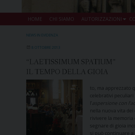
HOME
CHI SIAMO
AUTORIZZAZIONI
CO
NEWS IN EVIDENZA
8 OTTOBRE 2013
“LAETISSIMUM SPATIUM”
IL TEMPO DELLA GIOIA
to, ma apprezzato q
celebrativi peculiari
l’
aspersione con l’a
nella nuova vita dei
rivivere la memoria 
segnare di gioia inc
si può continuare a