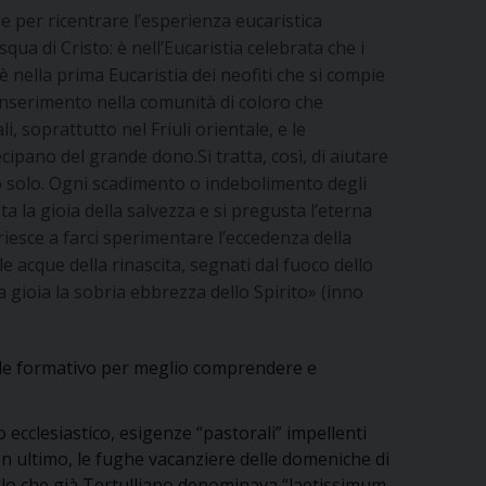
per ricentrare l’esperienza eucaristica
ua di Cristo: è nell’Eucaristia celebrata che i
è nella prima Eucaristia dei neofiti che si compie
l’inserimento nella comunità di coloro che
, soprattutto nel Friuli orientale, e le
cipano del grande dono.Si tratta, così, di aiutare
no solo. Ogni scadimento o indebolimento degli
a la gioia della salvezza e si pregusta l’eterna
riesce a farci sperimentare l’eccedenza della
le acque della rinascita, segnati dal fuoco dello
la gioia la sobria ebbrezza dello Spirito» (inno
riale formativo per meglio comprendere e
o ecclesiastico, esigenze “pastorali” impellenti
non ultimo, le fughe vacanziere delle domeniche di
llo che già Tertulliano denominava “laetissimum