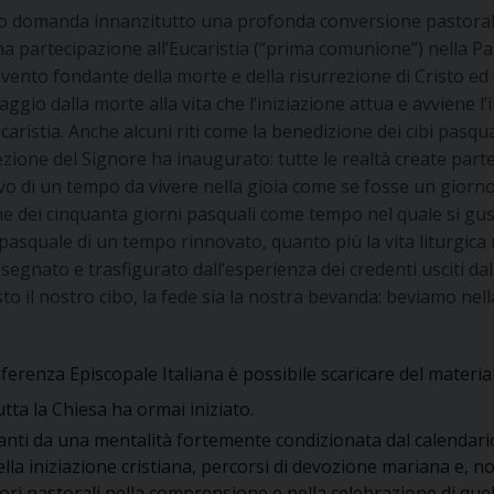
 domanda innanzitutto una profonda conversione pastorale 
a partecipazione all’Eucaristia (“prima comunione”) nella Pasq
’evento fondante della morte e della risurrezione di Cristo ed 
saggio dalla morte alla vita che l’iniziazione attua e avviene 
aristia. Anche alcuni riti come la benedizione dei cibi pasquali
zione del Signore ha inaugurato: tutte le realtà create parte
ivo di un tempo da vivere nella gioia come se fosse un gior
ne dei cinquanta giorni pasquali come tempo nel quale si gust
asquale di un tempo rinnovato, quanto più la vita liturgica 
segnato e trasfigurato dall’esperienza dei credenti usciti dal
isto il nostro cibo, la fede sia la nostra bevanda: beviamo nel
Conferenza Episcopale Italiana è possibile scaricare del mate
tta la Chiesa ha ormai iniziato.
distanti da una mentalità fortemente condizionata dal calendari
della iniziazione cristiana, percorsi di devozione mariana e, 
ri pastorali nella comprensione e nella celebrazione di que