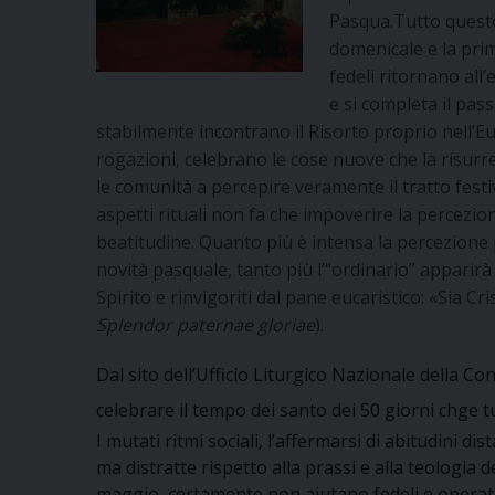
Pasqua.Tutto questo
domenicale e la prim
fedeli ritornano all
e si completa il pas
stabilmente incontrano il Risorto proprio nell’Euc
rogazioni, celebrano le cose nuove che la risurre
le comunità a percepire veramente il tratto fest
aspetti rituali non fa che impoverire la percezio
beatitudine. Quanto più è intensa la percezione p
novità pasquale, tanto più l’“ordinario” apparirà 
Spirito e rinvigoriti dal pane eucaristico: «Sia Cr
Splendor paternae gloriae
).
Dal sito dell’Ufficio Liturgico Nazionale della 
celebrare il tempo dei santo dei 50 giorni chge tu
I mutati ritmi sociali, l’affermarsi di abitudini 
ma distratte rispetto alla prassi e alla teologia 
maggio, certamente non aiutano fedeli e operato