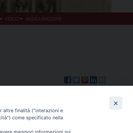
FISCO
ASSICURAZIONI
altre finalità ("interazioni e
cità") come specificato nella
Benvenuti
»
 avere maggiori informazioni sui