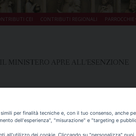
NTRIBUTI CEI
CONTRIBUTI REGIONALI
PARROCCHIE
 IL MINISTERO APRE ALL’ESENZIONE
imili per finalità tecniche e, con il tuo consenso, anche per 
amento dell'esperienza", "misurazione" e "targeting e pubbli
i all'utilizzo dei cookie. Cliccando su "personalizza" puoi