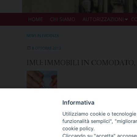
HOME
CHI SIAMO
AUTORIZZAZIONI
CO
NEWS IN EVIDENZA
8 OTTOBRE 2013
IMU: IMMOBILI IN COMODATO,
Informativa
Utilizziamo cookie o tecnologie s
funzionalità semplici", "miglior
cookie policy.
Cliccando su "accetta" acconsent