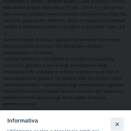
ecclesiastici e dal loro carattere pubblico, cioè di mezzi a servizio
delle finalità proprie della Chiesa (cf. can. 1254 § 1), e perciò non
deve essere concepita come limitazione dell’autonomia degli enti,
ma come garanzia dei medesimi, anche in relazione ad eventuali
conflitti di interesse tra l’ente e chi agisce a suo nome” (IMA 23 §
2).
Questa funzione di tutela e vigilanza sull’amministrazione degli
enti ecclesiastici, il Vescovo l’ha demandata all’Ufficio
Amministrativo Diocesano.
I compiti dell’Ufficio sono:attività di sostegno e consulenza
economico-giuridica a favore degli amministratori degli
enti;attività volte a tutelare la corretta utilizzazione dei beni di
ciascuna persona giuridica, nel rispetto delle sue finalità e nella
valorizzazione delle responsabilità degli amministratori;vigilanza
sull’amministrazione ordinaria dei beni ed esame del rendiconto
annuale;controlli canonici sugli atti eccedenti l’ordinaria
amministrazione.
Informativa