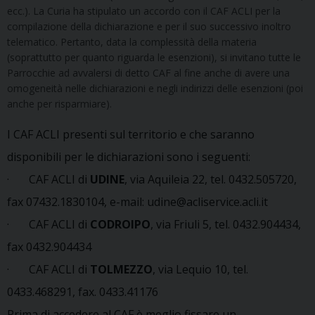
ecc.). La Curia ha stipulato un accordo con il CAF ACLI per la
compilazione della dichiarazione e per il suo successivo inoltro
telematico. Pertanto, data la complessità della materia
(soprattutto per quanto riguarda le esenzioni), si invitano tutte le
Parrocchie ad avvalersi di detto CAF al fine anche di avere una
omogeneità nelle dichiarazioni e negli indirizzi delle esenzioni (poi
anche per risparmiare).
I CAF ACLI presenti sul territorio e che saranno
disponibili per le dichiarazioni sono i seguenti:
· CAF ACLI di
UDINE
, via Aquileia 22, tel. 0432.505720,
fax 07432.1830104, e-mail: udine@acliservice.acli.it
· CAF ACLI di
CODROIPO
, via Friuli 5, tel. 0432.904434,
fax 0432.904434
· CAF ACLI di
TOLMEZZO
, via Lequio 10, tel.
0433.468291, fax. 0433.41176
Prima di accedere al CAF è meglio fissare un