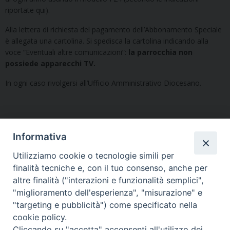
riportate qui).
Alla lettera di richiesta del pagamento dell’Abbonamento Speciale
è allegata una cartolina. Si spedisca la cartolina indicando alla
voce “Eventuali altre comunicazioni”:
la parrocchia non
possiede apparecchi TV.
In ogni caso rivolgersi all’Ufficio Amministrativo Diocesano.
Informativa
«
Convenzioni stipulate
Enti ecclesiastici e obblighi
Utilizziamo cookie o tecnologie simili per
dall’Arcidiocesi per la
di pubblicità
»
finalità tecniche e, con il tuo consenso, anche per
fornitura di energia
altre finalità ("interazioni e funzionalità semplici",
elettrica, gas naturale,
"miglioramento dell'esperienza", "misurazione" e
gasolio
"targeting e pubblicità") come specificato nella
cookie policy.
Cliccando su "accetta" acconsenti all'utilizzo dei