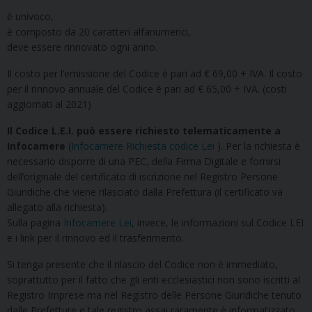
è univoco,
è composto da 20 caratteri alfanumerici,
deve essere rinnovato ogni anno.
Il costo per l’emissione del Codice è pari ad € 69,00 + IVA. Il costo
per il rinnovo annuale del Codice è pari ad € 65,00 + IVA. (costi
aggiornati al 2021)
Il Codice L.E.I. può essere richiesto telematicamente a
Infocamere
(
Infocamere Richiesta codice Lei
). Per la richiesta è
necessario disporre di una PEC, della Firma Digitale e fornirsi
dell’originale del certificato di iscrizione nel Registro Persone
Giuridiche che viene rilasciato dalla Prefettura (il certificato va
allegato alla richiesta).
Sulla pagina
Infocamere Lei
, invece, le informazioni sul Codice LEI
e i link per il rinnovo ed il trasferimento.
Si tenga presente che il rilascio del Codice non è immediato,
soprattutto per il fatto che gli enti ecclesiastici non sono iscritti al
Registro Imprese ma nel Registro delle Persone Giuridiche tenuto
dalle Prefetture e tale registro assai raramente è informatizzato.