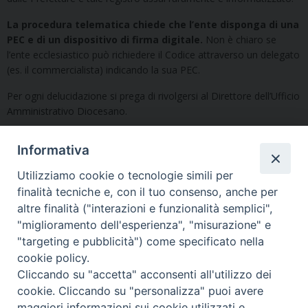
La procedura telematica chiede che l’ente disponga di una
PEC e di un dispositivo di firma digitale.
Non è chiaro se
l’ente ecclesiastico può richiedere il Codice attraverso un delegato
(es. il commercialista) indicando la sua PEC.
Per ogni delucidazione si prega di rivolgersi al Direttore dell’Ufficio
Amministrativo Diocesano.
Informativa
Utilizziamo cookie o tecnologie simili per
finalità tecniche e, con il tuo consenso, anche per
«
Fatturazione elettronica:
Convenzione tra CiviBank e
altre finalità ("interazioni e funzionalità semplici",
indicazioni per gli enti
Arcidiocesi di Udine
»
"miglioramento dell'esperienza", "misurazione" e
ecclesiali
"targeting e pubblicità") come specificato nella
cookie policy.
Cliccando su "accetta" acconsenti all'utilizzo dei
cookie. Cliccando su "personalizza" puoi avere
maggiori informazioni sui cookie utilizzati e