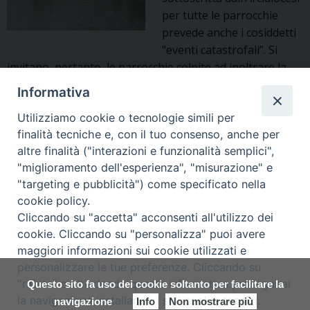
per tutte le parrocchie
prevede anche i cosiddetti
“eventi catastrofali”. Si
invitano, pertanto, le parrocchie colpite ad inoltrare la
denuncia di sinistro all’Assicurazione, utilizzando
Informativa
esclusivamente il modulo allegato. Per permettere
Utilizziamo cookie o tecnologie simili per
un’accurata valutazione dei danni, è opportuno
finalità tecniche e, con il tuo consenso, anche per
predisporre immediatamente un’esaustiva
altre finalità ("interazioni e funzionalità semplici",
documentazione fotografica che illustri compiutamente il
"miglioramento dell'esperienza", "misurazione" e
Alluvione
danno. Per …
Continua a leggere
»
"targeting e pubblicità") come specificato nella
Ottobre
cookie policy.
2018:
1
Pagina successiva »
Cliccando su "accetta" acconsenti all'utilizzo dei
segnalazione
cookie. Cliccando su "personalizza" puoi avere
danni
maggiori informazioni sui cookie utilizzati e
Copyright © Arcidiocesi di Udine
personalizzare le tue preferenze. Cliccando su
2018
"rifiuta" o chiudendo questa informativa proseguirai
Questo sito fa uso dei cookie soltanto per facilitare la
Piazza Patriarcato, 1 - 33100 Udine
la navigazione installando i soli cookie tecnici.
navigazione
Info
Non mostrare più
(UD) Tel. 0432.414.511 - Fax 0432.511.838 C.F. 80013900305