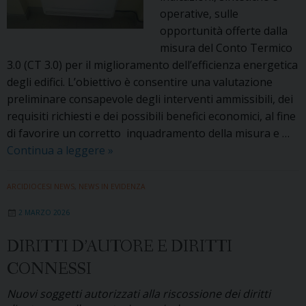
operative, sulle
opportunità offerte dalla
misura del Conto Termico
3.0 (CT 3.0) per il miglioramento dell’efficienza energetica
degli edifici. L’obiettivo è consentire una valutazione
preliminare consapevole degli interventi ammissibili, dei
requisiti richiesti e dei possibili benefici economici, al fine
di favorire un corretto inquadramento della misura e …
Conto
Continua a leggere
»
Termico
3.0
ARCIDIOCESI NEWS
,
NEWS IN EVIDENZA
2 MARZO 2026
DIRITTI D’AUTORE E DIRITTI
CONNESSI
Nuovi soggetti autorizzati alla riscossione dei diritti