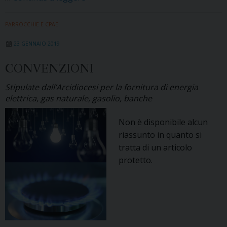
elettronica:
indicazioni
PARROCCHIE E CPAE
per
23 GENNAIO 2019
gli
enti
CONVENZIONI
ecclesiali
Stipulate dall’Arcidiocesi per la fornitura di energia
elettrica, gas naturale, gasolio, banche
Non è disponibile alcun
riassunto in quanto si
tratta di un articolo
protetto.