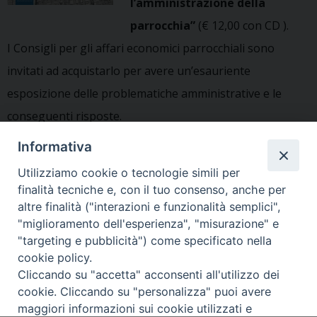
l’amministrazione della
parrocchia”
(€ 12,00 con CD ).
I Consigli per gli affari economici parrocchiali sono
invitati ad acquistarlo per avere un’esauriente
esposizione delle problematiche amministrative e le
conseguenti risposte.
Presentazione del volume
Informativa
Indice
Utilizziamo cookie o tecnologie simili per
finalità tecniche e, con il tuo consenso, anche per
altre finalità ("interazioni e funzionalità semplici",
«
Alluvione Ottobre 2018:
Convenzioni
»
"miglioramento dell'esperienza", "misurazione" e
segnalazione danni
"targeting e pubblicità") come specificato nella
cookie policy.
Cliccando su "accetta" acconsenti all'utilizzo dei
cookie. Cliccando su "personalizza" puoi avere
maggiori informazioni sui cookie utilizzati e
Copyright © Arcidiocesi di Udine